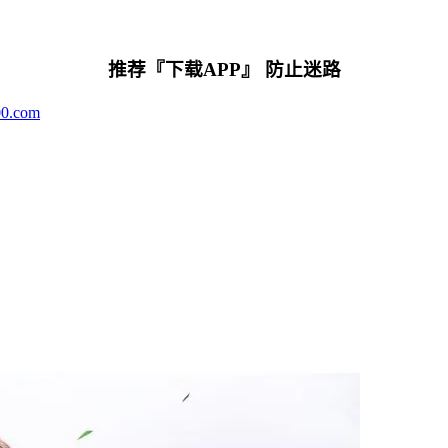
推荐『下载APP』 防止迷路
00.com