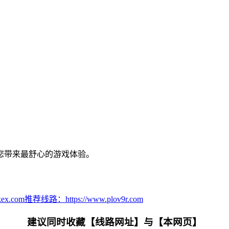
您带来最舒心的游戏体验。
kex.com
推荐线路：
https://www.plov9r.com
建议同时收藏【线路网址】与【本网页】