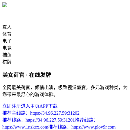
真人
体育
电子
电竞
捕鱼
棋牌
美女荷官 · 在线发牌
全网最美荷官，倾情出演，极致视觉盛宴，多元游戏种类，为
您带来最舒心的游戏体验。
立即注册
进入主页
APP下载
推荐主线路：
https://34.96.227.59:31202
推荐线路：
https://34.96.227.59:31201
推荐线路：
https://www.1nzkex.com
推荐线路：
https://www.plov9r.com