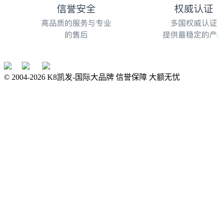
© 2004-
2026
K8凯发-国际大品牌 信誉保障 大额无忧