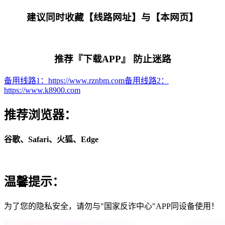
建议同时收藏【线路网址】与【本网页】
推荐『下载APP』 防止迷路
备用线路
1
：
https://www.rznbm.com
备用线路
2
：
https://www.k8900.com
推荐浏览器：
谷歌、Safari、火狐、Edge
温馨提示：
为了您的隐私安全，请勿与"国家反诈中心"APP同设备使用！