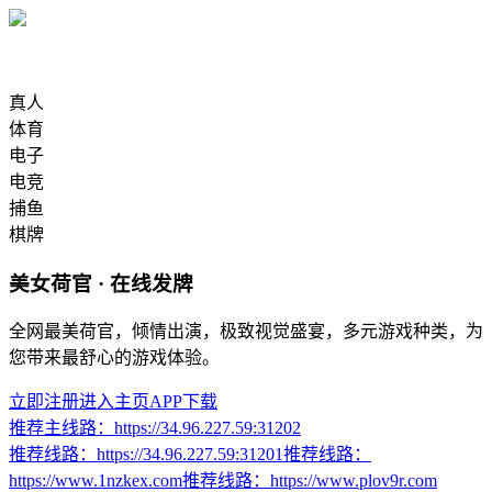
真人
体育
电子
电竞
捕鱼
棋牌
美女荷官 · 在线发牌
全网最美荷官，倾情出演，极致视觉盛宴，多元游戏种类，为
您带来最舒心的游戏体验。
立即注册
进入主页
APP下载
推荐主线路：
https://34.96.227.59:31202
推荐线路：
https://34.96.227.59:31201
推荐线路：
https://www.1nzkex.com
推荐线路：
https://www.plov9r.com