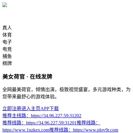
真人
体育
电子
电竞
捕鱼
棋牌
美女荷官 · 在线发牌
全网最美荷官，倾情出演，极致视觉盛宴，多元游戏种类，为
您带来最舒心的游戏体验。
立即注册
进入主页
APP下载
推荐主线路：
https://34.96.227.59:31202
推荐线路：
https://34.96.227.59:31201
推荐线路：
https://www.1nzkex.com
推荐线路：
https://www.plov9r.com