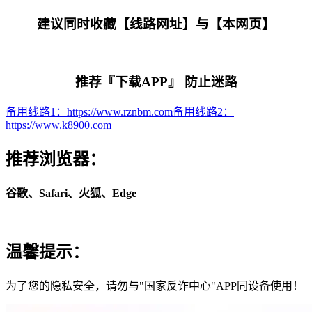
建议同时收藏【线路网址】与【本网页】
推荐『下载APP』 防止迷路
备用线路
1
：
https://www.rznbm.com
备用线路
2
：
https://www.k8900.com
推荐浏览器：
谷歌、Safari、火狐、Edge
温馨提示：
为了您的隐私安全，请勿与"国家反诈中心"APP同设备使用！