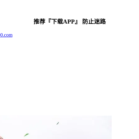
推荐『下载APP』 防止迷路
00.com