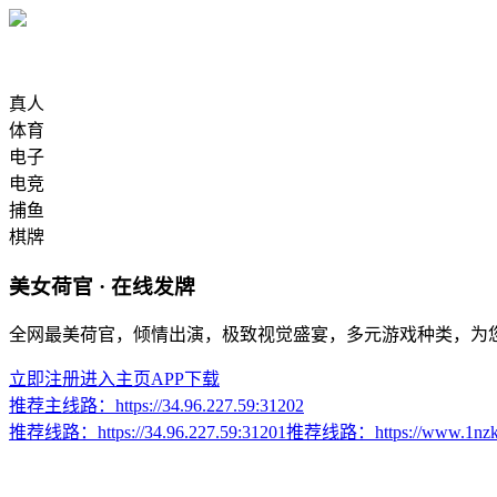
真人
体育
电子
电竞
捕鱼
棋牌
美女荷官 · 在线发牌
全网最美荷官，倾情出演，极致视觉盛宴，多元游戏种类，为
立即注册
进入主页
APP下载
推荐主线路：
https://34.96.227.59:31202
推荐线路：
https://34.96.227.59:31201
推荐线路：
https://www.1nz